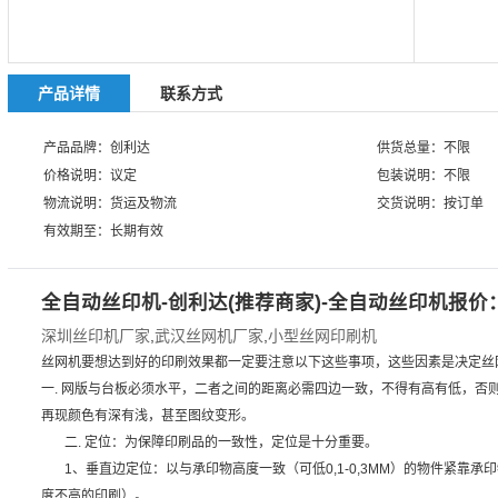
产品详情
联系方式
产品品牌：创利达
供货总量：不限
价格说明：议定
包装说明：不限
物流说明：货运及物流
交货说明：按订单
有效期至：长期有效
全自动丝印机-创利达(推荐商家)-全自动丝印机报价
深圳丝印机厂家
,
武汉丝网机厂家
,
小型丝网印刷机
丝网机要想达到好的印刷效果都一定要注意以下这些事项，这些因素是决定丝
一. 网版与台板必须水平，二者之间的距离必需四边一致，不得有高有低，否
再现颜色有深有浅，甚至图纹变形。
二. 定位：为保障印刷品的一致性，定位是十分重要。
1、垂直边定位：以与承印物高度一致（可低0,1-0,3MM）的物件紧靠承
度不高的印刷）。