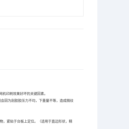
：
网机印刷效果好坏的关键因素。
则会因为刮胶胶压力不均，下墨量不等，造成图纹
印物，紧贴于台板上定位。（适用于直边形状，精