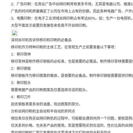
2、广告印刷：在商业广告中丝网印刷将有更多市场，尤其是电器公司、烟酒
广告的时间和质量确定了公司在市场上占有的份额。因此各种电器广告、户外
3、电路印刷：在电子工业领域丝网印刷占有率达80%。如：生产一台电视机，
大型平面显示装置的发展愈来愈离不开丝网印刷。
深圳丝印机告诉你移印机印刷的必备品
移印机作为特种印刷的主体工艺，在常规生产之前要准备以下事项：
1：移印菲林
移印菲林是制作移印钢板的必标准，也是首要的必需品，制作移印菲林需要提
2：移印钢板
移印钢板作为移印图案的载体，是首要的必备品，制作移印钢板需要提供印刷
3：移印胶头
需要根据产品的印刷图案及位置选择合适的胶头。
4：移印刀片
刮去钢板表面多余的油墨，现出图案的部分。
分析丝网印刷机全自动和半自动的异同点
相信各位在购买丝网印刷机的过程中，可能都会遇到共同一个问题，那就是购
仅关系到价格，也关系产品的使用。若是想要购买到合适的、性价比高的丝网
面丝网印刷机厂家亿宝莱就在这里讲述下它们的共同点和不同点。