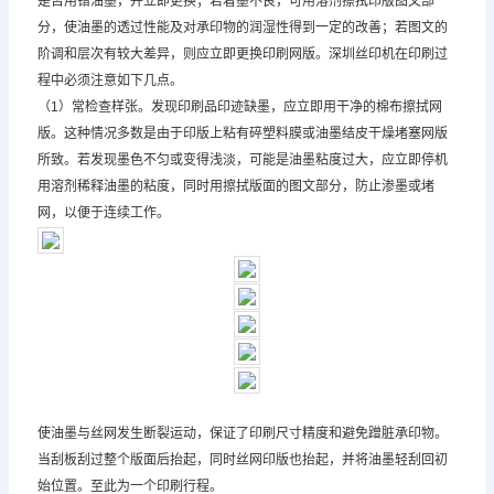
是否用错油墨，并立即更换；若着墨不良，可用溶剂擦拭印版图文部
分，使油墨的透过性能及对承印物的润湿性得到一定的改善；若图文的
阶调和层次有较大差异，则应立即更换印刷网版。深圳丝印机在印刷过
程中必须注意如下几点。
（1）常检查样张。发现印刷品印迹缺墨，应立即用干净的棉布擦拭网
版。这种情况多数是由于印版上粘有碎塑料膜或油墨结皮干燥堵塞网版
所致。若发现墨色不匀或变得浅淡，可能是油墨粘度过大，应立即停机
用溶剂稀释油墨的粘度，同时用擦拭版面的图文部分，防止渗墨或堵
网，以便于连续工作。
使油墨与丝网发生断裂运动，保证了印刷尺寸精度和避免蹭脏承印物。
当刮板刮过整个版面后抬起，同时丝网印版也抬起，并将油墨轻刮回初
始位置。至此为一个印刷行程。