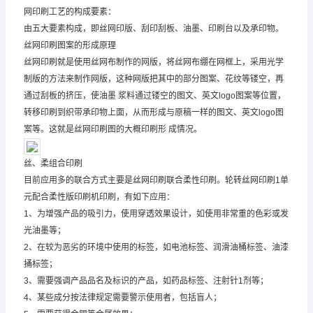
网印刷工艺的构成要素：
由五大要素构成，即丝网印版、刮印刮板、油墨、印刷台以及承印物。
丝网印刷图案的形成原理
丝网印刷就是使用丝网布制作的网版，将丝网布绷在网框上，采用光学
制版的方法来制作网版，这种网版把其中的部分图案、花纹等镂空，再
通过刮板的挤压，使油墨 浆料通过镂空的图文、英文logo图案等位置，
转移印刷到织带承印物上面，从而形成与原稿一样的图文、英文logo图
案等。这就是丝网印刷图的大概印刷形 成情况。
丝、柔组合印刷
目前应用多的联合方式主要是丝网印刷联合柔性印刷。轮转丝网印刷1单
元配合柔性版印刷机印刷，有如下应用：
1、为增强产品的吸引力，使用穿透效果设计，如使用非常重的色彩或发
光油墨等；
2、在较为恶劣的环境中使用的标签，如电池标签、润滑油桶标签、油漆
捅标签；
3、需要强调产品品名及标识的产品，如药品标签、注射针1剂等；
4、某些成分按法律规定需要警示使用者，包括盲人；