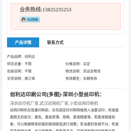
业务热线:13825235253
产品详情
联系方式
产品品牌：创利达
供货总量：不限
价格说明：议定
包装说明：不限
物流说明：货运及物流
交货说明：按订单
有效期至：长期有效
创利达印刷公司(多图)-深圳小型丝印机：
深圳丝印机厂家
,
武汉丝网机厂家
,
小型丝网印刷机
丝网印刷机在批量印刷前，应先固定好印刷网版倒入油墨试印，检查版
面图文的层次、墨色、墨层厚薄、规格、套准精度等。若套准精度较
差，可以根据框架前面的微调旋钮进行调整；若油墨的色相不对，检查