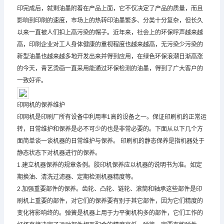
印完成后，就剩油墨附着在产品上面，它不仅决定了产品的质量，而且
影响到印刷的速度，市场上的热转印油墨繁多、分类十分复杂，但长久
以来一直被人们扣上高污染的帽子。近年来，社会上的环保呼声越来越
高，印刷企业对工人身体健康的重视程度也越来越高，无污染少污染的
新型油墨也越来越多地开发出来并得到应用，在绿色环保浪潮日渐高涨
的今天，青艺烫画一直采用能通过环保检测的油墨，得到了广大客户的
一致好评。
印网机的保养维护
印网机是印刷厂所有设备中利用率1高的设备之一。保证印刷机的正常运
转，日常维护和保养是必不可少的也是非常必要的。下面从以下几个方
面简单谈一谈机器的日常维护与保养。 印刷机的静态保养是指机器处于
静态状态下对机器进行的保养。
1.建立机器保养的规章条例。胶印机保养应以机器的说明书为准。如定
期换油、清洗过滤器、定期检测机器精度等。
2.加强重要部件的保养。齿轮、凸轮、链轮、滚筒和轴承这些部件是印
刷机上重要的部件，对它们的保养要有别于其它部件，因为它们精度的
变化将影响终的。弹簧是机器上用于力平衡机构多的部件，它们工作的