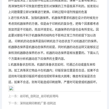
好坏直接决定了运动部件相互配合的精度高低，弹簧一定要有敏弹性，
而滞弹性和不可恢复的塑性变形对弹簧的工作是极其不利的。如发现以
上问题需要立即对弹簧进行更换。印刷过程中溶剂残留的危害
3.进行技术改革，加强机器保养。机器保养要求机器在设计的时候充分
考虑到机器保养的方便。但是由于印刷机的复杂性，把每个因素都考虑
到显然是不可能的，而且环境变化，机器保养的内容也会有所变化。因
此要对那些不利于机器保养的结构在不影响正常工作的前提下加以改
进。 印刷机的动态保养是指印刷机处于动态状态下对机器进行的保养。
机器静态保养是机器动态保养的前提，同时机器的动态运转又能够反过
来检测机器静态保养的水平。机器的动态保养是相当重要的。下面从几
个方面来分析机器动态下应保养的主要内容。
1.机器准备状态检测。机器的准备状态如何，可通过点动或盘车来检
测。如工具等其它物品卡在机器内；印版安装位置是否合适，如果不合
适则有可能使印版损坏或给找规矩带来极大困难；橡皮布安装是否合
适，如果不合适，则有可能造成印刷故障，严重时可能使或机器损坏。
上一条：
丝印机_创利达_丝印机好用吗
下一条：
深圳丝网印刷机厂家-创利达