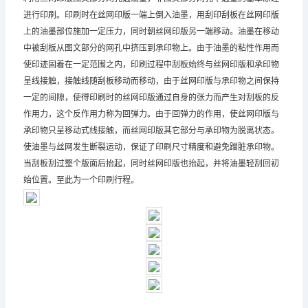
进行印刷。印刷时在丝网印版一端上倒入油墨，用刮印刮板在丝网印版
上的油墨部位施加一定压力，同时朝丝网印版另一端移动。油墨在移动
中被刮板从图文部分的网孔中挤压到承印物上。由于油墨的粘性作用而
使印迹固着在一定范围之内，印刷过程中刮板始终与丝网印版和承印物
呈线接触，接触线随刮板移动而移动，由于丝网印版与承印物之间保持
一定的间隙，使得印刷时的丝网印版通过自身的张力而产生对刮板的反
作用力，这个反作用力称为回弹力。由于回弹力的作用，使丝网印版与
承印物只呈移动式线接触，而丝网印版其它部分与承印物为脱离状态。
使油墨与丝网发生断裂运动，保证了印刷尺寸精度和避免蹭脏承印物。
当刮板刮过整个版面后抬起，同时丝网印版也抬起，并将油墨轻刮回初
始位置。至此为一个印刷行程。