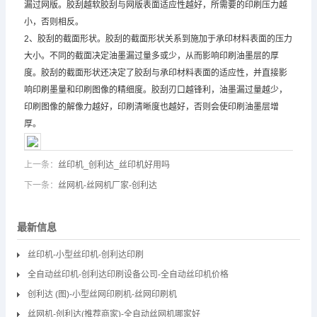
漏过网版。胶刮越软胶刮与网版表面适应性越好，所需要的印刷压力越
小，否则相反。
2、胶刮的截面形状。胶刮的截面形状关系到施加于承印材料表面的压力
大小。不同的截面决定油墨漏过量多或少，从而影响印刷油墨层的厚
度。胶刮的截面形状还决定了胶刮与承印材料表面的适应性，并直接影
响印刷墨量和印刷图像的精细度。胶刮刃口越锋利，油墨漏过量越少，
印刷图像的解像力越好，印刷清晰度也越好，否则会使印刷油墨层增
厚。
上一条：
丝印机_创利达_丝印机好用吗
下一条：
丝网机-丝网机厂家-创利达
最新信息
丝印机-小型丝印机-创利达印刷
全自动丝印机-创利达印刷设备公司-全自动丝印机价格
创利达 (图)-小型丝网印刷机-丝网印刷机
丝网机-创利达(推荐商家)-全自动丝网机哪家好