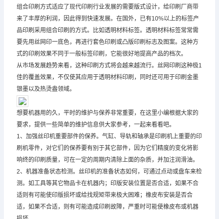
组合印刷方式适应了现代印刷行业发展的需要版式设计，给印刷厂商带
来了丰厚的利润，因此得到快速发展。在国外，已有10%以上的标签产
品印刷采用组合印刷的方式。比如透明材料标签。透明材料标签常常需
要先用丝网印一底色，再进行套色印刷或凸版印刷标志及图案。这种方
式的印刷效果不同于一般标签印刷，它能很好地提高产品的档次。
从市场发展趋势来看，这种印刷方式将会越来越流行。丝网印刷这种极1
佳的覆盖效果，不仅使其应用于透明材料印刷，同时还可用于印刷金墨
银墨以及热烫盎领域。
想要机器用的久，平时的维护与保养非常重要，在这里小编根据大家的
要求，提供一些简单的维护信息供大家参考，一起来看看吧。
1、加强丝印机重要部件的保养。气缸、导轨和轴承是印刷机上重要的印
刷机零件，对它们的保养要有别于其它部件，因为它们精度的变化将影
响终的印刷质量，可在一定的周期内清除上面的杂质，并加注润滑油。
2、机器准备状态检测。丝印机的准备状态如何，可通过点动或盘车来检
测。如工具等其它物品卡在机器内；印版安装位置是否合适，如果不合
适则有可能使印版损坏或给找规矩带来极大困难；橡皮布安装是否合
适，如果不合适，则有可能造成印刷故障，严重时可能使橡皮布或机器
损坏。