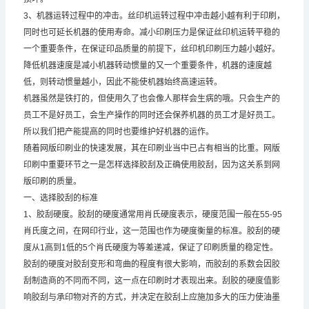
3、机器运转过程中的冲击。丝印机运转过程中冲击越小越有利于印刷，
同时也可延长机器的使用寿命。减小印刷压力是保证丝印机运转平稳的
一个重要条件，在保证印品质量的前提下，丝印机印刷压力越小越好。
降低机器速度是减小机器转动惯量的又一个重要条件，机器的速度越
低，则转动惯量越小，因此不能使机器始终高速运转。
机器虽然是铁打的，但使用久了也会像人那样会生病的哦。只会生产的
员工不是好员工，会生产操作的同时还会保养机器的员工才是好员工。
所以我们把产能提高的同时也要维护好机器的运作。
随着网版印刷业的快速发展，其在印刷业当中已占有相当的比重。网版
印刷中重要环节之一是怎样选择胶刮及正确使用胶刮，因为这关系到网
版印刷的质量。
一、选择胶刮的标准
1、胶刮硬度。胶刮的硬度通常用肖氏硬度表示，硬度范围一般在55-95
肖氏度之间，在网印行业，这一范围也作为硬度衡量的标准。胶刮的硬
度从1高到1低的5个肖氏硬度为等差递减，保证了印刷质量的稳定性。
胶刮的硬度对胶刮变形和弯曲的程度有很大影响，而胶刮的系数会因胶
刮制造商的不同而不同，这一点在印刷时才表现出来。刮胶的硬度值影
响胶刮与承印物对齐的方式，并决定在胶刮上应施加多大的压力使油墨