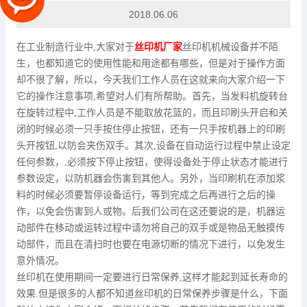
2018.06.06
在工业制造行业中,大家对于
丝印机厂家
丝印机机械设备并不陌
生，也都知道它的使用性能和用途都有哪些，但是对于操作方面
却不很了解，所以，今天我们工作人员在这就来向大家介绍一下
它的操作注意事项,希望对人们有所帮助。首先，当发料机旋转台
在旋转过程中,工作人员是不能取放花篮的，而且印刷头开启和关
闭的时候必须一只手按住停止按钮，还有一只手按机器上的印刷
头开按钮,以防会夹伤双手。其次,设备在自动运行过程中禁止设定
任何参数，,必须按下停止按钮，使得设备处于停止状态才能进行
参数设定，以防机器会伤害到其他人。另外，当印刷机在添加浆
料的时候必须要暂停设备运行，等到完成之后再进行之后的操
作，以免会伤害到人或物。后我们公司在这还要说的是，机器运
动部件在移动或运转过程中请勿将自己的双手或是物品无触摸传
动部件，而且在清扫时也要在电源切断的情况下进行，以免发生
意外情况。
丝印机在使用期间一定要进行日常保养,这样才能起到延长寿命的
效果.但是很多的人都不知道丝印机的日常保养步骤是什么，下面